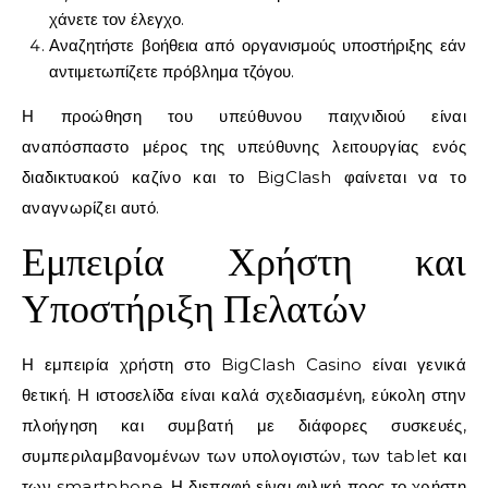
χάνετε τον έλεγχο.
Αναζητήστε βοήθεια από οργανισμούς υποστήριξης εάν
αντιμετωπίζετε πρόβλημα τζόγου.
Η προώθηση του υπεύθυνου παιχνιδιού είναι
αναπόσπαστο μέρος της υπεύθυνης λειτουργίας ενός
διαδικτυακού καζίνο και το BigClash φαίνεται να το
αναγνωρίζει αυτό.
Εμπειρία Χρήστη και
Υποστήριξη Πελατών
Η εμπειρία χρήστη στο BigClash Casino είναι γενικά
θετική. Η ιστοσελίδα είναι καλά σχεδιασμένη, εύκολη στην
πλοήγηση και συμβατή με διάφορες συσκευές,
συμπεριλαμβανομένων των υπολογιστών, των tablet και
των smartphone. Η διεπαφή είναι φιλική προς το χρήστη