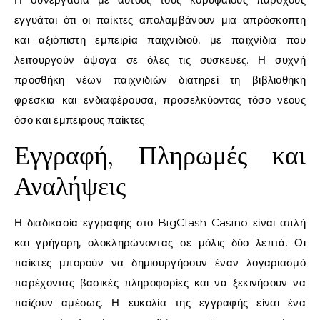
εγγυάται ότι οι παίκτες απολαμβάνουν μια απρόσκοπτη
και αξιόπιστη εμπειρία παιχνιδιού, με παιχνίδια που
λειτουργούν άψογα σε όλες τις συσκευές. Η συχνή
προσθήκη νέων παιχνιδιών διατηρεί τη βιβλιοθήκη
φρέσκια και ενδιαφέρουσα, προσελκύοντας τόσο νέους
όσο και έμπειρους παίκτες.
Εγγραφή, Πληρωμές και
Αναλήψεις
Η διαδικασία εγγραφής στο BigClash Casino είναι απλή
και γρήγορη, ολοκληρώνοντας σε μόλις δύο λεπτά. Οι
παίκτες μπορούν να δημιουργήσουν έναν λογαριασμό
παρέχοντας βασικές πληροφορίες και να ξεκινήσουν να
παίζουν αμέσως. Η ευκολία της εγγραφής είναι ένα