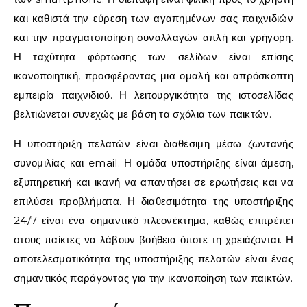
και καθιστά την εύρεση των αγαπημένων σας παιχνιδιών
και την πραγματοποίηση συναλλαγών απλή και γρήγορη.
Η ταχύτητα φόρτωσης των σελίδων είναι επίσης
ικανοποιητική, προσφέροντας μια ομαλή και απρόσκοπτη
εμπειρία παιχνιδιού. Η λειτουργικότητα της ιστοσελίδας
βελτιώνεται συνεχώς με βάση τα σχόλια των παικτών.
Η υποστήριξη πελατών είναι διαθέσιμη μέσω ζωντανής
συνομιλίας και email. Η ομάδα υποστήριξης είναι άμεση,
εξυπηρετική και ικανή να απαντήσει σε ερωτήσεις και να
επιλύσει προβλήματα. Η διαθεσιμότητα της υποστήριξης
24/7 είναι ένα σημαντικό πλεονέκτημα, καθώς επιτρέπει
στους παίκτες να λάβουν βοήθεια όποτε τη χρειάζονται. Η
αποτελεσματικότητα της υποστήριξης πελατών είναι ένας
σημαντικός παράγοντας για την ικανοποίηση των παικτών.