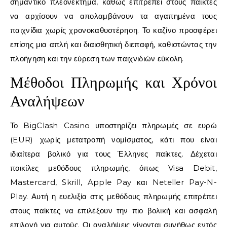
σημαντικό πλεονέκτημα, καθώς επιτρέπει στους παίκτες
να αρχίσουν να απολαμβάνουν τα αγαπημένα τους
παιχνίδια χωρίς χρονοκαθυστέρηση. Το καζίνο προσφέρει
επίσης μια απλή και διαισθητική διεπαφή, καθιστώντας την
πλοήγηση και την εύρεση των παιχνιδιών εύκολη.
Μέθοδοι Πληρωμής και Χρόνοι
Αναλήψεων
Το BigClash Casino υποστηρίζει πληρωμές σε ευρώ
(EUR) χωρίς μετατροπή νομίσματος, κάτι που είναι
ιδιαίτερα βολικό για τους Έλληνες παίκτες. Δέχεται
ποικίλες μεθόδους πληρωμής, όπως Visa Debit,
Mastercard, Skrill, Apple Pay και Neteller Pay-N-
Play. Αυτή η ευελιξία στις μεθόδους πληρωμής επιτρέπει
στους παίκτες να επιλέξουν την πιο βολική και ασφαλή
επιλογή για αυτούς. Οι αναλήψεις γίνονται συνήθως εντός