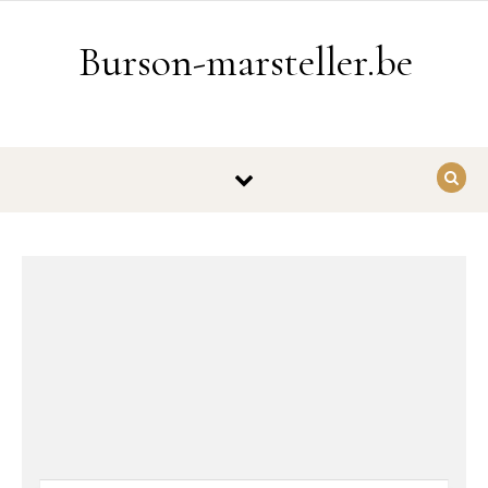
Ga naar de inhoud
Burson-marsteller.be