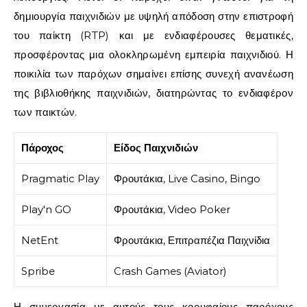
δημιουργία παιχνιδιών με υψηλή απόδοση στην επιστροφή
του παίκτη (RTP) και με ενδιαφέρουσες θεματικές,
προσφέροντας μια ολοκληρωμένη εμπειρία παιχνιδιού. Η
ποικιλία των παρόχων σημαίνει επίσης συνεχή ανανέωση
της βιβλιοθήκης παιχνιδιών, διατηρώντας το ενδιαφέρον
των παικτών.
Πάροχος
Είδος Παιχνιδιών
Pragmatic Play
Φρουτάκια, Live Casino, Bingo
Play'n GO
Φρουτάκια, Video Poker
NetEnt
Φρουτάκια, Επιτραπέζια Παιχνίδια
Spribe
Crash Games (Aviator)
Η συνεργασία με αυτούς τους κορυφαίους παρόχους