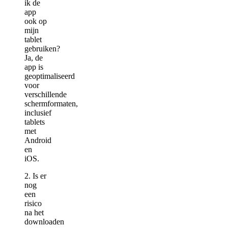
ik de
app
ook op
mijn
tablet
gebruiken?
Ja, de
app is
geoptimaliseerd
voor
verschillende
schermformaten,
inclusief
tablets
met
Android
en
iOS.
2. Is er
nog
een
risico
na het
downloaden