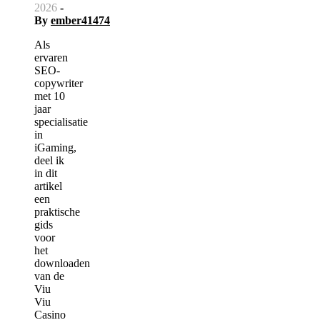
2026
-
By
ember41474
Als
ervaren
SEO-
copywriter
met 10
jaar
specialisatie
in
iGaming,
deel ik
in dit
artikel
een
praktische
gids
voor
het
downloaden
van de
Viu
Viu
Casino