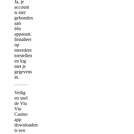
Ja, je
account
is niet
gebonden
aan
één
apparaat.
Installeer
op
meerdere
toestellen
en log
met je
gegevens
in.
Veilig
en snel
de Viu
Viu
Casino
app
downloaden
is een