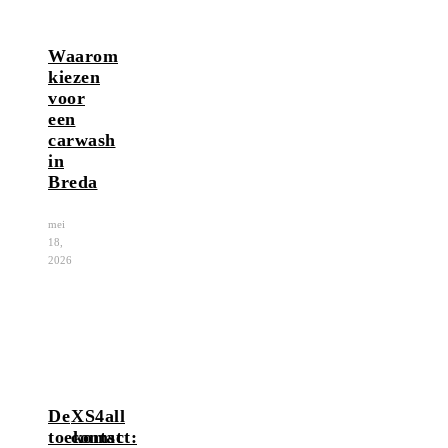
Waarom
kiezen
voor
een
carwash
in
Breda
mei
18,
2026
De
XS4all
toekomst
contact: