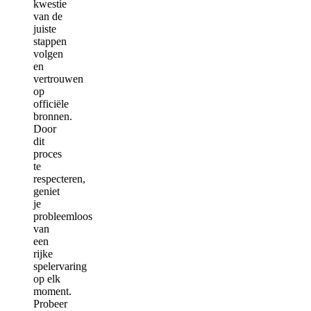
kwestie
van de
juiste
stappen
volgen
en
vertrouwen
op
officiële
bronnen.
Door
dit
proces
te
respecteren,
geniet
je
probleemloos
van
een
rijke
spelervaring
op elk
moment.
Probeer