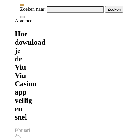
Zoeken naar:
Algemeen
Hoe
download
je
de
Viu
Viu
Casino
app
veilig
en
snel
februari
26,