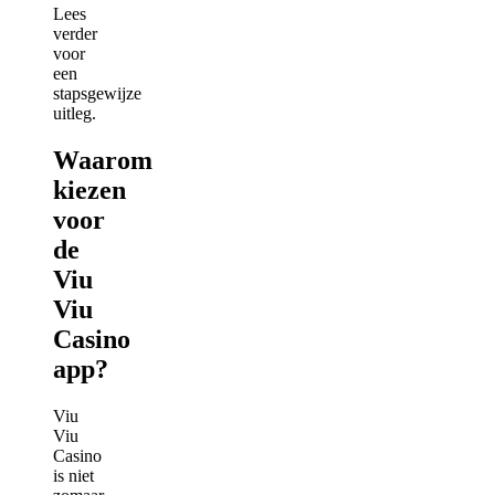
Lees
verder
voor
een
stapsgewijze
uitleg.
Waarom
kiezen
voor
de
Viu
Viu
Casino
app?
Viu
Viu
Casino
is niet