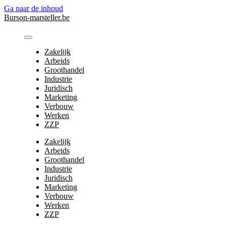
Ga naar de inhoud
Burson-marsteller.be
Zakelijk
Arbeids
Groothandel
Industrie
Juridisch
Marketing
Verbouw
Werken
ZZP
Zakelijk
Arbeids
Groothandel
Industrie
Juridisch
Marketing
Verbouw
Werken
ZZP