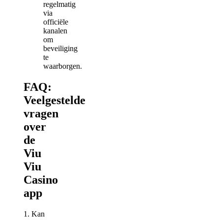
regelmatig
via
officiële
kanalen
om
beveiliging
te
waarborgen.
FAQ:
Veelgestelde
vragen
over
de
Viu
Viu
Casino
app
1. Kan