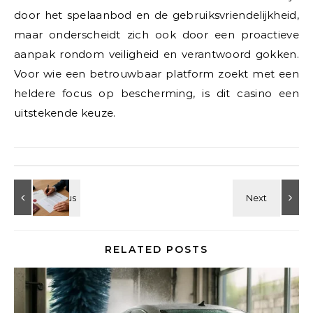
door het spelaanbod en de gebruiksvriendelijkheid,
maar onderscheidt zich ook door een proactieve
aanpak rondom veiligheid en verantwoord gokken.
Voor wie een betrouwbaar platform zoekt met een
heldere focus op bescherming, is dit casino een
uitstekende keuze.
RELATED POSTS