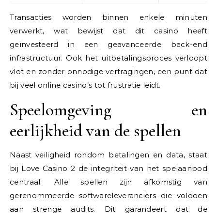
Transacties worden binnen enkele minuten
verwerkt, wat bewijst dat dit casino heeft
geïnvesteerd in een geavanceerde back-end
infrastructuur. Ook het uitbetalingsproces verloopt
vlot en zonder onnodige vertragingen, een punt dat
bij veel online casino’s tot frustratie leidt.
Speelomgeving en
eerlijkheid van de spellen
Naast veiligheid rondom betalingen en data, staat
bij Love Casino 2 de integriteit van het spelaanbod
centraal. Alle spellen zijn afkomstig van
gerenommeerde softwareleveranciers die voldoen
aan strenge audits. Dit garandeert dat de