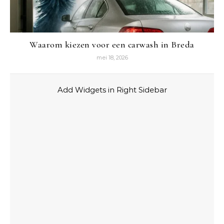
Waarom kiezen voor een carwash in Breda
mei 18, 2026
Add Widgets in Right Sidebar