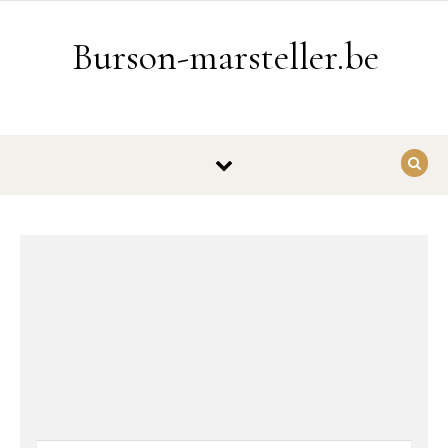
Ga naar de inhoud
Burson-marsteller.be