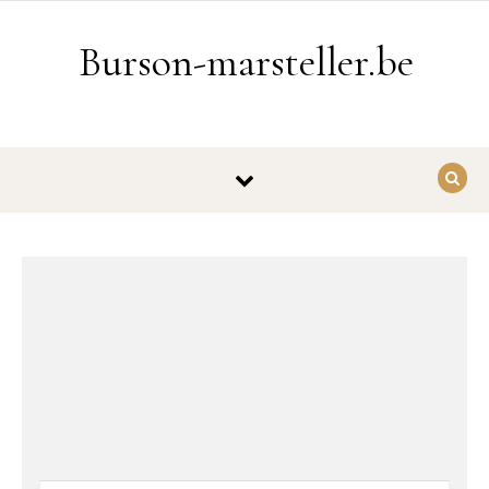
Ga naar de inhoud
Burson-marsteller.be