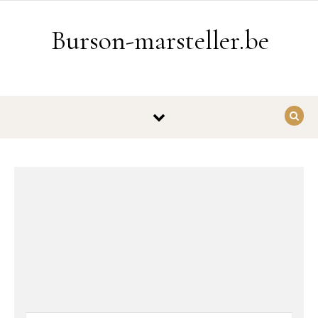
Ga naar de inhoud
Burson-marsteller.be