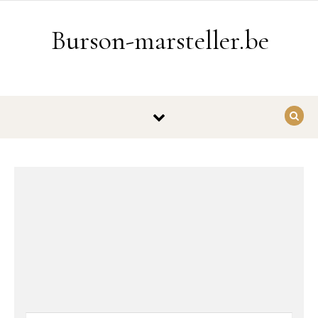
Ga naar de inhoud
Burson-marsteller.be