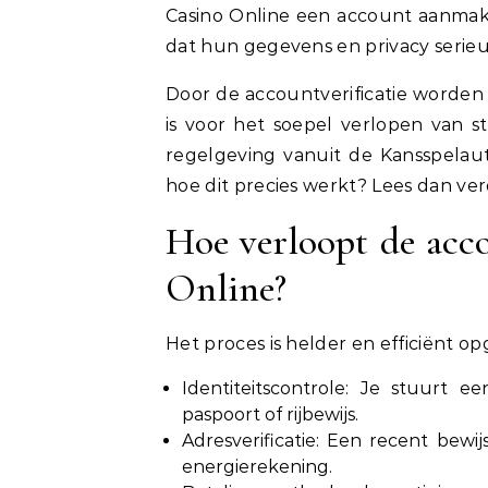
Casino Online een account aanmak
dat hun gegevens en privacy serie
Door de accountverificatie worden
is voor het soepel verlopen van st
regelgeving vanuit de Kansspelaut
hoe dit precies werkt? Lees dan ver
Hoe verloopt de acco
Online?
Het proces is helder en efficiënt o
Identiteitscontrole: Je stuurt e
paspoort of rijbewijs.
Adresverificatie: Een recent bewi
energierekening.