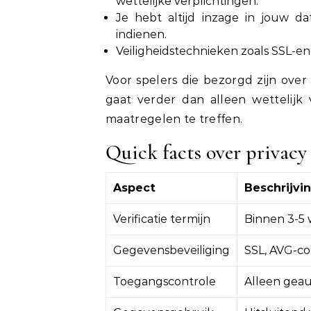
wettelijke verplichtingen.
Je hebt altijd inzage in jouw da
indienen.
Veiligheidstechnieken zoals SSL-e
Voor spelers die bezorgd zijn over 
gaat verder dan alleen wettelijk 
maatregelen te treffen.
Quick facts over privacy 
Aspect
Beschrijvi
Verificatie termijn
Binnen 3-5
Gegevensbeveiliging
SSL, AVG-co
Toegangscontrole
Alleen geau