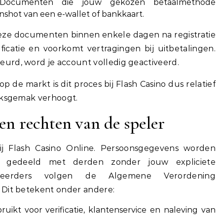
g: Documenten die jouw gekozen betaalmethode
nshot van een e-wallet of bankkaart.
deze documenten binnen enkele dagen na registratie
ificatie en voorkomt vertragingen bij uitbetalingen.
urd, word je account volledig geactiveerd.
op de markt is dit proces bij Flash Casino dus relatief
uiksgemak verhoogt.
en rechten van de speler
ij Flash Casino Online. Persoonsgegevens worden
t gedeeld met derden zonder jouw expliciete
heerders volgen de Algemene Verordening
 Dit betekent onder andere:
ikt voor verificatie, klantenservice en naleving van