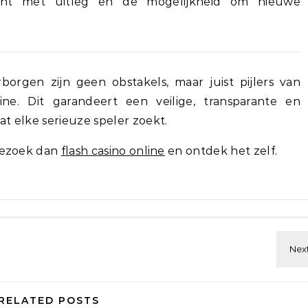
icht met uitleg en de mogelijkheid om nieuwe
rborgen zijn geen obstakels, maar juist pijlers van
ine. Dit garandeert een veilige, transparante en
t elke serieuze speler zoekt.
 Bezoek dan
flash casino online
en ontdek het zelf.
RELATED POSTS