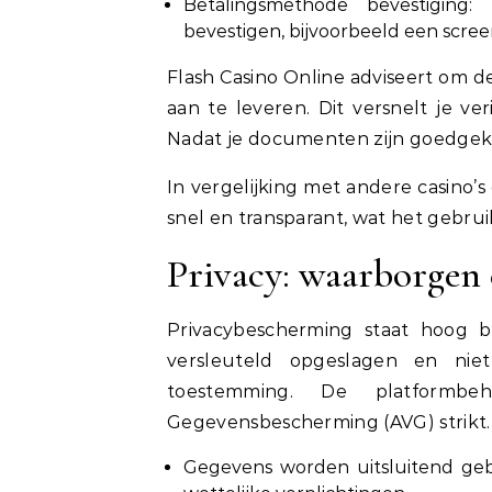
Betalingsmethode bevestigin
bevestigen, bijvoorbeeld een scree
Flash Casino Online adviseert om 
aan te leveren. Dit versnelt je ver
Nadat je documenten zijn goedgeke
In vergelijking met andere casino’s 
snel en transparant, wat het gebr
Privacy: waarborgen 
Privacybescherming staat hoog b
versleuteld opgeslagen en nie
toestemming. De platformbe
Gegevensbescherming (AVG) strikt.
Gegevens worden uitsluitend gebru