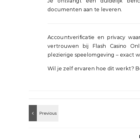
Je ontvangt een duidelijk ber
documenten aan te leveren.
Accountverificatie en privacy waa
vertrouwen bij Flash Casino Onl
plezierige speelomgeving – exact wa
Wil je zelf ervaren hoe dit werkt?