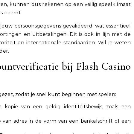
en, kunnen dus rekenen op een veilig speelklimaat
us neemt.
 jouw persoonsgegevens gevalideerd, wat essentieel
ortingen en uitbetalingen. Dit is ook in lijn met de
oriteit en internationale standaarden. Wil je weten
der.
untverificatie bij Flash Casino
pgezet, zodat je snel kunt beginnen met spelen:
en kopie van een geldig identiteitsbewijs, zoals een
js van adres in de vorm van een bankafschrift of een