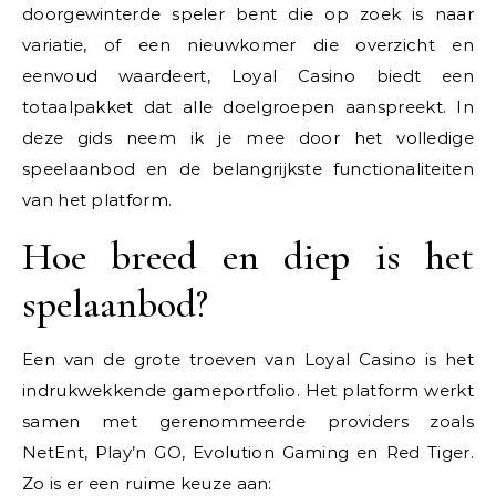
doorgewinterde speler bent die op zoek is naar
variatie, of een nieuwkomer die overzicht en
eenvoud waardeert, Loyal Casino biedt een
totaalpakket dat alle doelgroepen aanspreekt. In
deze gids neem ik je mee door het volledige
speelaanbod en de belangrijkste functionaliteiten
van het platform.
Hoe breed en diep is het
spelaanbod?
Een van de grote troeven van Loyal Casino is het
indrukwekkende gameportfolio. Het platform werkt
samen met gerenommeerde providers zoals
NetEnt, Play’n GO, Evolution Gaming en Red Tiger.
Zo is er een ruime keuze aan: