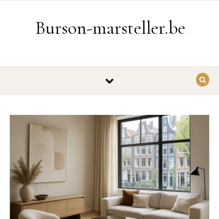
Ga naar de inhoud
Burson-marsteller.be